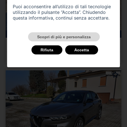
Puoi acconsentire all’utilizzo di tali tecnologie
utilizzando il pulsante “Accetta”. Chiudendo
questa informativa, continui senza accettare.
147000 km
benzina
11/1995
Scopri di più e personalizza
ALFA ROMEO Gtv/Spider
Gtv 2.0i 16V Twin Spark cat L
Rifiuta
Accetta
Prezzo 4.000,00 €