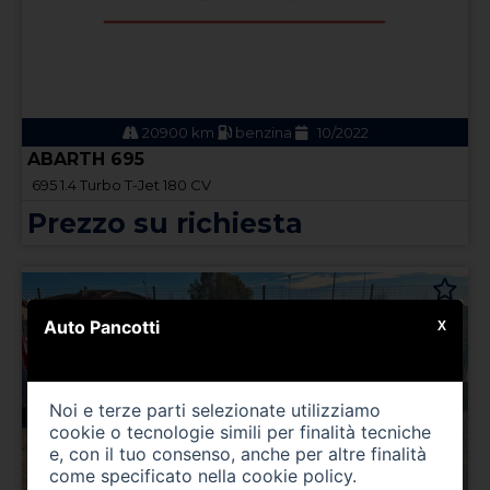
20900 km
benzina
10/2022
ABARTH 695
695 1.4 Turbo T-Jet 180 CV
Prezzo su richiesta
Auto Pancotti
X
Noi e terze parti selezionate utilizziamo
cookie o tecnologie simili per finalità tecniche
e, con il tuo consenso, anche per altre finalità
come specificato nella
cookie policy
.