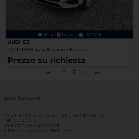
30 km
benzina
05/2026
AUDI Q2
Q2 35 TFSI S tronic Business Advanced
Prezzo su richiesta
1
2
3
4
<<
>>
Auto Pancotti
Via Della Vittoria 65 - 26823 Castiglione d'Adda (LO)
Tel:
0377900531
Email:
info@autopancotti.it
P.IVA IT
08025260152 -
REA
1197044