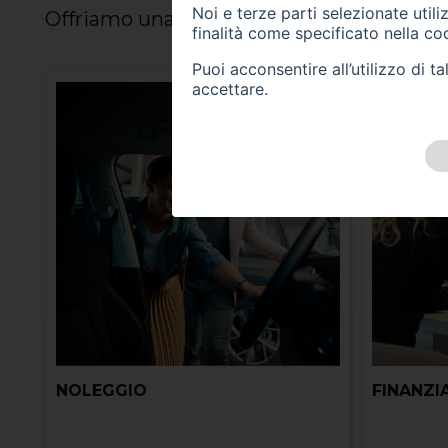
Noi e terze parti selezionate util
Offriamo una gamma di servizi per prender
finalità come specificato nella
coo
Puoi acconsentire all’utilizzo di 
accettare.
NOLEGGIO
FINANZ