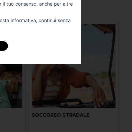
n il tuo consenso, anche per altre
utenzione e riparazioni!
uesta informativa, continui senza
SOCCORSO STRADALE