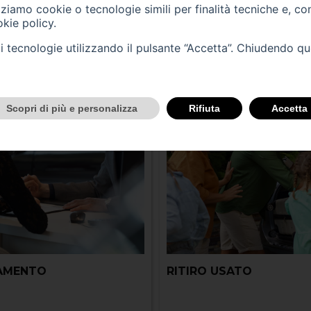
izziamo cookie o tecnologie simili per finalità tecniche e, co
ti cura della tua auto, inclusi noleggio, man
kie policy
.
tali tecnologie utilizzando il pulsante “Accetta”. Chiudendo q
Scopri di più e personalizza
Rifiuta
Accetta
IAMENTO
RITIRO USATO