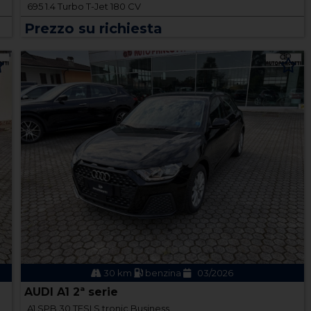
695 1.4 Turbo T-Jet 180 CV
Prezzo su richiesta
30 km
benzina
03/2026
AUDI A1 2ª serie
A1 SPB 30 TFSI S tronic Business