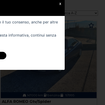
X
Ordina per:
n il tuo consenso, anche per altre
uesta informativa, continui senza
147000 km
benzina
11/1995
ALFA ROMEO Gtv/Spider