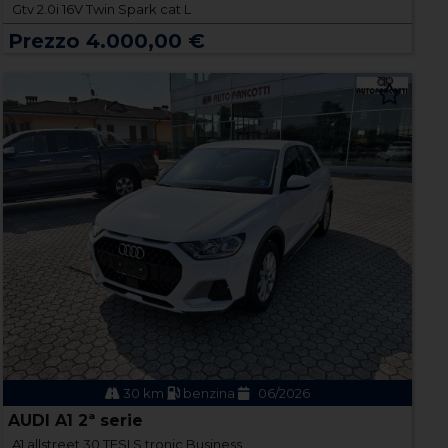
Gtv 2.0i 16V Twin Spark cat L
Prezzo 4.000,00 €
30 km
benzina
06/2026
AUDI A1 2ª serie
A1 allstreet 30 TFSI S tronic Business