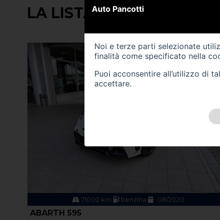
Auto Pancotti
LA LISTA CONTIENE (88) 
Noi e terze parti selezionate util
finalità come specificato nella
coo
Puoi acconsentire all’utilizzo di 
accettare.
71000 km
benzina
08/2020
ABARTH 595