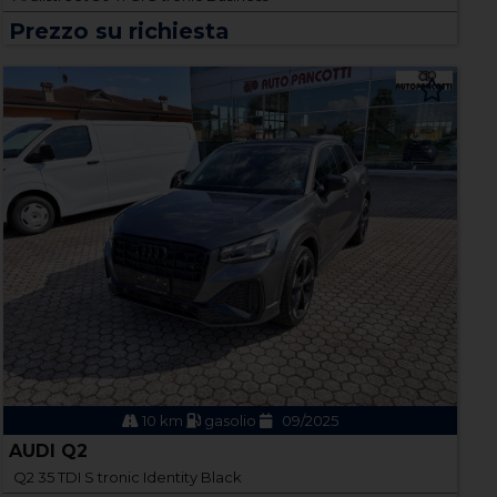
Prezzo su richiesta
10 km
gasolio
09/2025
AUDI Q2
Q2 35 TDI S tronic Identity Black