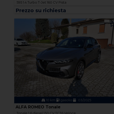
595 1.4 Turbo T-Jet 160 CV Pista
Prezzo su richiesta
10 km
gasolio
03/2025
ALFA ROMEO Tonale
Tonale 1.6 diesel 130 CV TCT6 Veloce