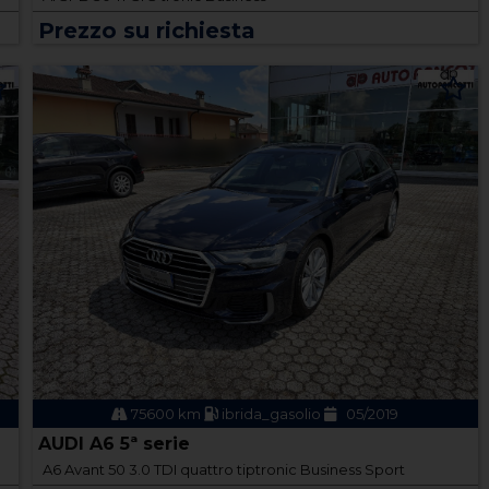
Prezzo su richiesta
75600 km
ibrida_gasolio
05/2019
AUDI A6 5ª serie
A6 Avant 50 3.0 TDI quattro tiptronic Business Sport