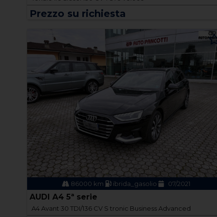
Prezzo su richiesta
86000 km
ibrida_gasolio
07/2021
AUDI A4 5ª serie
A4 Avant 30 TDI/136 CV S tronic Business Advanced