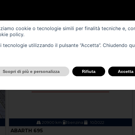
VEICOLI
izziamo cookie o tecnologie simili per finalità tecniche e, co
kie policy
.
tali tecnologie utilizzando il pulsante “Accetta”. Chiudendo q
Scopri di più e personalizza
Rifiuta
Accetta
20900 km
benzina
10/2022
ABARTH 695