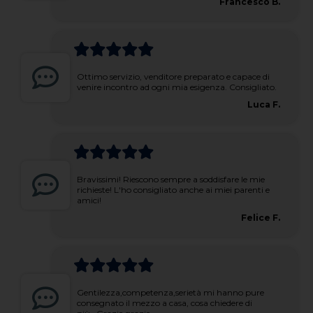
Francesco B.
Ottimo servizio, venditore preparato e capace di
venire incontro ad ogni mia esigenza. Consigliato.
Luca F.
Bravissimi! Riescono sempre a soddisfare le mie
richieste! L'ho consigliato anche ai miei parenti e
amici!
Felice F.
Gentilezza,competenza,serietà mi hanno pure
consegnato il mezzo a casa, cosa chiedere di