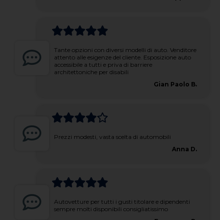
Tante opzioni con diversi modelli di auto. Venditore
attento alle esigenze del cliente. Esposizione auto
accessibile a tutti e priva di barriere
architettoniche per disabili
Gian Paolo B.
Prezzi modesti, vasta scelta di automobili
Anna D.
Autovetture per tutti i gusti titolare e dipendenti
sempre molti disponibili consigliatissimo