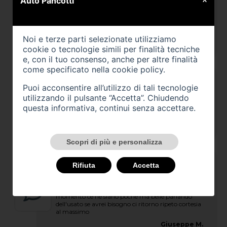
Auto Pancotti
X
Ottima concessionaria con personale qualificato e
pronto a soddisfare ogni esigenza del cliente.
Eccellente anche il servizio di officina dove porto
sempre l'auto per ogni tagliando e qualsiasi altra
necessità. Consigliatissimo!
Noi e terze parti selezionate utilizziamo
Alex P.
cookie o tecnologie simili per finalità tecniche
e, con il tuo consenso, anche per altre finalità
come specificato nella
cookie policy
.
Puoi acconsentire all’utilizzo di tali tecnologie
utilizzando il pulsante “Accetta”. Chiudendo
Ha vetture nuove e di seconda mano, hanno a
disposizione tante vetture di più marche,
questa informativa, continui senza accettare.
personale, OTTIMO
Antonio D.
Scopri di più e personalizza
Rifiuta
Accetta
Posto bellissimo cortesia eccellente ho comprato la
macchina senza problemi peccato che in questo
momento ce ne siano poche ma belle parlando
dell'usato se avrei bisogno ci ritorno ripeto cortesia
al massimo
Giuseppe M.