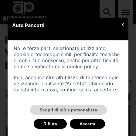
Auto Pancotti
X
LA LISTA CONTIENE (2)
Noi e terze parti selezionate utilizziamo
VEICOLI DI TIPO
cookie o tecnologie simili per finalità tecniche
e, con il tuo consenso, anche per altre finalità
EPOCA
come specificato nella
cookie policy
.
Puoi acconsentire all’utilizzo di tali tecnologie
Ordina per:
utilizzando il pulsante “Accetta”. Chiudendo
questa informativa, continui senza accettare.
Scopri di più e personalizza
Rifiuta
Accetta