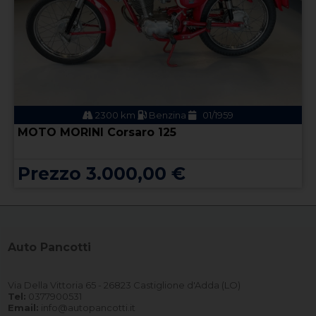
2300 km
Benzina
01/1959
MOTO MORINI Corsaro 125
Prezzo 3.000,00 €
Auto Pancotti
Via Della Vittoria 65 - 26823 Castiglione d'Adda (LO)
Tel:
0377900531
Email:
info@autopancotti.it